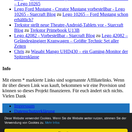
– Lego 10265
Lego Ford Mustang - Creator Mustang vorbestellbar - Lego
10265 - Starcraft Blog
zu
Lego 10265 – Ford Mustang schon
erhältlich?
Trekstor stellt neue Theatre-Android-Tablets vor - Starcraft
Blog
zu
Trekstor Primebook U13B
Lego 42082 - Vorbestellbar - Starcraft Blog
zu
Lego 42082 –
Geländegängiger Kranwagen – Größte Technic Set aller
Zeiten
Chris
zu
Wasabi Mango UHD430 – ein Gaming-Monitor der
Spitzenklasse
Info
Mit einem * markierte Links sind sogenannte Affiliatelinks. Wenn
ihr über diesen Link was kauft, bekommen wir eine Provision und
können so dieses Projekt finanzieren. Für euch ändert sich nichts.
Vielen Dank
Impressum
Datenschutzerklärung
Kontakt
Diese Website verwendet Cookies. Wenn Sie die Website weiter nutzen, stimmen Sie der
Sitemap
Verwendung von Cookies zu.
Mehr Infos
Tolle Seite :D