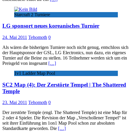
Starcraft 2 Turniere
LG sponsort neues koreanisches Turnier
24. Mai 2011
Tehomoth
0
Als wären die bisherigen Turniere noch nicht genug, entschloss sich
der Hauptsponsor der GSL, LG Electronics, nun dazu, ein eigenes
Turnier auf die Beine zu stellen. 16 Teilnehmer werden sich um ein
Preisgeld von insgesamt
[…]
1v1 Ladder Map Pool
SC2 Map (4): Der Zerstörte Tempel | The Shattered
Temple
23. Mai 2011
Tehomoth
0
Der zerstörte Temple (engl. The Shattered Temple) ist eine Map für
2 oder 4 Spieler. Die Revision der Map „Verschollener Tempel“ ist
seit ihrer Einführung im 1on1 Map Pool schon zur absoluten
Standardkarte geworden. Die
[…]