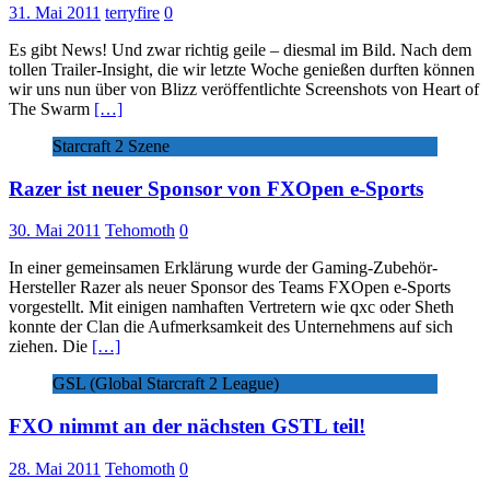
31. Mai 2011
terryfire
0
Es gibt News! Und zwar richtig geile – diesmal im Bild. Nach dem
tollen Trailer-Insight, die wir letzte Woche genießen durften können
wir uns nun über von Blizz veröffentlichte Screenshots von Heart of
The Swarm
[…]
Starcraft 2 Szene
Razer ist neuer Sponsor von FXOpen e-Sports
30. Mai 2011
Tehomoth
0
In einer gemeinsamen Erklärung wurde der Gaming-Zubehör-
Hersteller Razer als neuer Sponsor des Teams FXOpen e-Sports
vorgestellt. Mit einigen namhaften Vertretern wie qxc oder Sheth
konnte der Clan die Aufmerksamkeit des Unternehmens auf sich
ziehen. Die
[…]
GSL (Global Starcraft 2 League)
FXO nimmt an der nächsten GSTL teil!
28. Mai 2011
Tehomoth
0