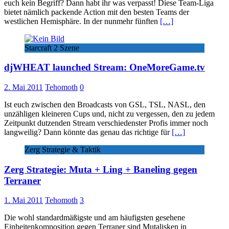
euch kein Begriff? Dann habt ihr was verpasst! Diese Team-Liga
bietet nämlich packende Action mit den besten Teams der
westlichen Hemisphäre. In der nunmehr fünften
[…]
Starcraft 2 Szene
djWHEAT launched Stream: OneMoreGame.tv
2. Mai 2011
Tehomoth
0
Ist euch zwischen den Broadcasts von GSL, TSL, NASL, den
unzähligen kleineren Cups und, nicht zu vergessen, den zu jedem
Zeitpunkt dutzenden Stream verschiedenster Profis immer noch
langweilig? Dann könnte das genau das richtige für
[…]
Zerg Strategie & Taktik
Zerg Strategie: Muta + Ling + Baneling gegen
Terraner
1. Mai 2011
Tehomoth
3
Die wohl standardmäßigste und am häufigsten gesehene
Einheitenkomposition gegen Terraner sind Mutalisken in