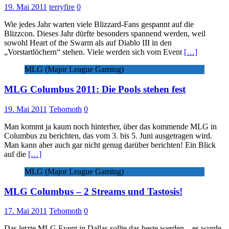
19. Mai 2011
terryfire
0
Wie jedes Jahr warten viele Blizzard-Fans gespannt auf die
Blizzcon. Dieses Jahr dürfte besonders spannend werden, weil
sowohl Heart of the Swarm als auf Diablo III in den
„Vorstartlöchern“ stehen. Viele werden sich vom Event
[…]
MLG (Major League Gaming)
MLG Columbus 2011: Die Pools stehen fest
19. Mai 2011
Tehomoth
0
Man kommt ja kaum noch hinterher, über das kommende MLG in
Columbus zu berichten, das vom 3. bis 5. Juni ausgetragen wird.
Man kann aber auch gar nicht genug darüber berichten! Ein Blick
auf die
[…]
MLG (Major League Gaming)
MLG Columbus – 2 Streams und Tastosis!
17. Mai 2011
Tehomoth
0
Das letzte MLG Event in Dallas sollte das beste werden – es wurde