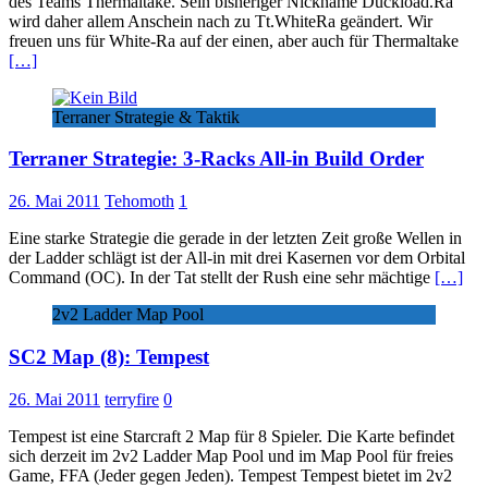
des Teams Thermaltake. Sein bisheriger Nickname Duckload.Ra
wird daher allem Anschein nach zu Tt.WhiteRa geändert. Wir
freuen uns für White-Ra auf der einen, aber auch für Thermaltake
[…]
Terraner Strategie & Taktik
Terraner Strategie: 3-Racks All-in Build Order
26. Mai 2011
Tehomoth
1
Eine starke Strategie die gerade in der letzten Zeit große Wellen in
der Ladder schlägt ist der All-in mit drei Kasernen vor dem Orbital
Command (OC). In der Tat stellt der Rush eine sehr mächtige
[…]
2v2 Ladder Map Pool
SC2 Map (8): Tempest
26. Mai 2011
terryfire
0
Tempest ist eine Starcraft 2 Map für 8 Spieler. Die Karte befindet
sich derzeit im 2v2 Ladder Map Pool und im Map Pool für freies
Game, FFA (Jeder gegen Jeden). Tempest Tempest bietet im 2v2