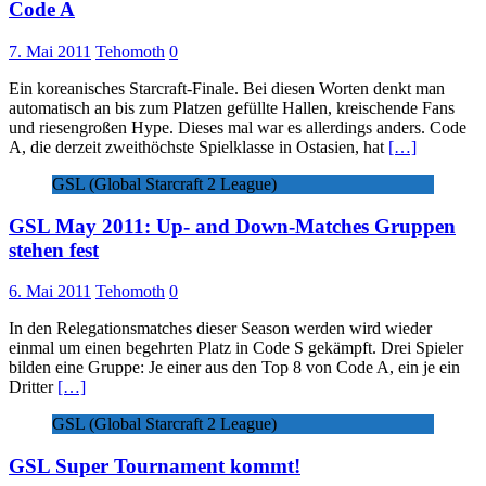
Code A
7. Mai 2011
Tehomoth
0
Ein koreanisches Starcraft-Finale. Bei diesen Worten denkt man
automatisch an bis zum Platzen gefüllte Hallen, kreischende Fans
und riesengroßen Hype. Dieses mal war es allerdings anders. Code
A, die derzeit zweithöchste Spielklasse in Ostasien, hat
[…]
GSL (Global Starcraft 2 League)
GSL May 2011: Up- and Down-Matches Gruppen
stehen fest
6. Mai 2011
Tehomoth
0
In den Relegationsmatches dieser Season werden wird wieder
einmal um einen begehrten Platz in Code S gekämpft. Drei Spieler
bilden eine Gruppe: Je einer aus den Top 8 von Code A, ein je ein
Dritter
[…]
GSL (Global Starcraft 2 League)
GSL Super Tournament kommt!