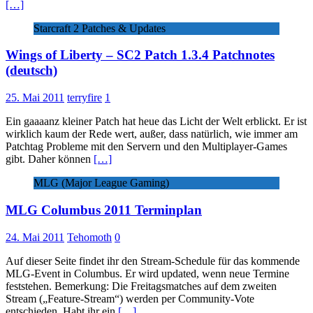
[…]
Starcraft 2 Patches & Updates
Wings of Liberty – SC2 Patch 1.3.4 Patchnotes
(deutsch)
25. Mai 2011
terryfire
1
Ein gaaaanz kleiner Patch hat heue das Licht der Welt erblickt. Er ist
wirklich kaum der Rede wert, außer, dass natürlich, wie immer am
Patchtag Probleme mit den Servern und den Multiplayer-Games
gibt. Daher können
[…]
MLG (Major League Gaming)
MLG Columbus 2011 Terminplan
24. Mai 2011
Tehomoth
0
Auf dieser Seite findet ihr den Stream-Schedule für das kommende
MLG-Event in Columbus. Er wird updated, wenn neue Termine
feststehen. Bemerkung: Die Freitagsmatches auf dem zweiten
Stream („Feature-Stream“) werden per Community-Vote
entschieden. Habt ihr ein
[…]