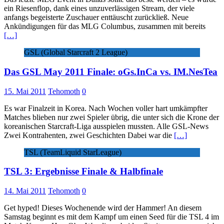
ein Riesenflop, dank eines unzuverlässigen Stream, der viele
anfangs begeisterte Zuschauer enttäuscht zurückließ. Neue
Ankündigungen für das MLG Columbus, zusammen mit bereits
[…]
GSL (Global Starcraft 2 League)
Das GSL May 2011 Finale: oGs.InCa vs. IM.NesTea
15. Mai 2011
Tehomoth
0
Es war Finalzeit in Korea. Nach Wochen voller hart umkämpfter
Matches blieben nur zwei Spieler übrig, die unter sich die Krone der
koreanischen Starcraft-Liga ausspielen mussten. Alle GSL-News
Zwei Kontrahenten, zwei Geschichten Dabei war die
[…]
TSL (TeamLiquid StarLeague)
TSL 3: Ergebnisse Finale & Halbfinale
14. Mai 2011
Tehomoth
0
Get hyped! Dieses Wochenende wird der Hammer! An diesem
Samstag beginnt es mit dem Kampf um einen Seed für die TSL 4 im