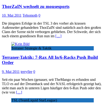
ThorZaIN wechselt zu mousesports
10. Mai 2011
Tehomoth
0
Die jüngsten Erfolge in der TSL 3 des vorher als krassen
Außenseiter gehandelten ThorZaIN sind natürlich auch den großen
Clans der Szene nicht verborgen geblieben. Der Schwede, der sich
nach einem grandiosen Run nun im
[…]
Terraner Strategie & Taktik
Terraner-Taktik: 7-Rax All In/6-Racks Push Build
Order
9. Mai 2011
terryfire
0
Seit ein paar Wochen (genauer, seit TheMango es erfunden und
TLO es auf der Dreamhack und der NASL erfolgreich gezeigt hat),
sieht man auch in unteren Ligen häufiger den 6-Rax Push oder den
(wie von
[…]
TSL (TeamLiquid StarLeague)