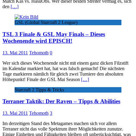
Match Kas vs. HasuObs. Wer dieser beiden Streiter vermag es, sich
den
[…]
GSL (Global Starcraft 2 League)
TSL 3 Finale & GSL May Finals – Dieses
Wochenende wird EPISCH!
13. Mai 2011
Tehomoth
0
Wer sich dieses Wochenende nicht mit einem ganz dicken Filzstift
im Kalendar markiert hat, hat was falsch gemacht! Die nächsten
Tage markieren nämlich für gleich zwei Turniere den absoluten
Höhepunkt! Finale der GSL Mai Season
[…]
Starcraft 2 Tipps & Tricks
Terraner Taktik: Der Raven – Tipps & Abilities
13. Mai 2011
Tehomoth
3
Im derzeitigen Stand des Metagames machen sich vor allem
Terraner nicht das volle Spektrum ihrer Möglichkeiten zunutze.
Einige Einheiten und Fähigkeiten bleiben oft unberücksichtigt, was