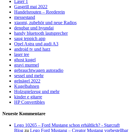
Laser 1
Gasgrill mai 2022
Handelsrouten – Reederein
messestand
xiaomi, zubehör und neue Radios
denqbar und hyundai
handy bluetooth lautsprecher
saug teppich app
Opel Astra und audi A3
android tv und harz
laser tee
ghost kugel
gravi murmel
gebrauchtwagen autoradio
sessel und mehr
gelnägel 2022
Kugelbahnen
Holzspielzeug und mehr
kinder e gitarre
HP Convertibles
Neueste Kommentare
Lego 10265 – Ford Mustang schon erhältlich? - Starcraft
Blog
zu
Lego Ford Mustang – Creator Mustang vorbestellbar