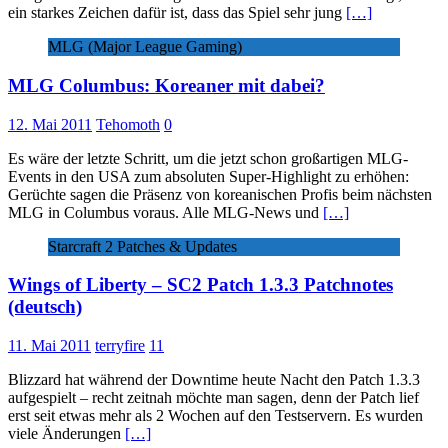
ein starkes Zeichen dafür ist, dass das Spiel sehr jung
[…]
MLG (Major League Gaming)
MLG Columbus: Koreaner mit dabei?
12. Mai 2011
Tehomoth
0
Es wäre der letzte Schritt, um die jetzt schon großartigen MLG-
Events in den USA zum absoluten Super-Highlight zu erhöhen:
Gerüchte sagen die Präsenz von koreanischen Profis beim nächsten
MLG in Columbus voraus. Alle MLG-News und
[…]
Starcraft 2 Patches & Updates
Wings of Liberty – SC2 Patch 1.3.3 Patchnotes
(deutsch)
11. Mai 2011
terryfire
11
Blizzard hat während der Downtime heute Nacht den Patch 1.3.3
aufgespielt – recht zeitnah möchte man sagen, denn der Patch lief
erst seit etwas mehr als 2 Wochen auf den Testservern. Es wurden
viele Änderungen
[…]