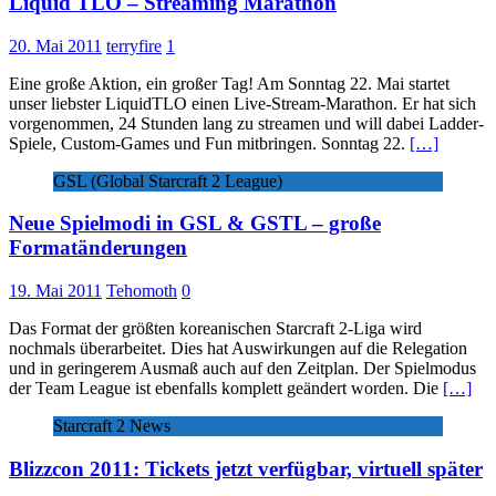
Liquid TLO – Streaming Marathon
20. Mai 2011
terryfire
1
Eine große Aktion, ein großer Tag! Am Sonntag 22. Mai startet
unser liebster LiquidTLO einen Live-Stream-Marathon. Er hat sich
vorgenommen, 24 Stunden lang zu streamen und will dabei Ladder-
Spiele, Custom-Games und Fun mitbringen. Sonntag 22.
[…]
GSL (Global Starcraft 2 League)
Neue Spielmodi in GSL & GSTL – große
Formatänderungen
19. Mai 2011
Tehomoth
0
Das Format der größten koreanischen Starcraft 2-Liga wird
nochmals überarbeitet. Dies hat Auswirkungen auf die Relegation
und in geringerem Ausmaß auch auf den Zeitplan. Der Spielmodus
der Team League ist ebenfalls komplett geändert worden. Die
[…]
Starcraft 2 News
Blizzcon 2011: Tickets jetzt verfügbar, virtuell später