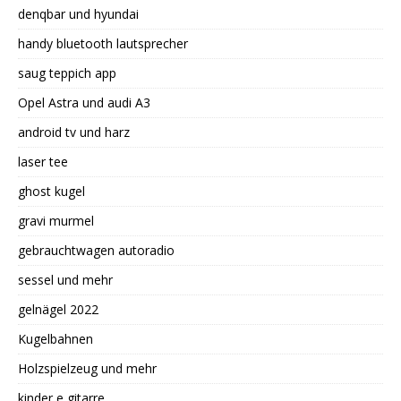
denqbar und hyundai
handy bluetooth lautsprecher
saug teppich app
Opel Astra und audi A3
android tv und harz
laser tee
ghost kugel
gravi murmel
gebrauchtwagen autoradio
sessel und mehr
gelnägel 2022
Kugelbahnen
Holzspielzeug und mehr
kinder e gitarre