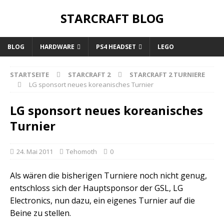
STARCRAFT BLOG
BLOG
HARDWARE
PS4 HEADSET
LEGO
STARTSEITE
STARCRAFT 2
STARCRAFT 2 TURNIERE
LG sponsort neues koreanisches Turnier
LG sponsort neues koreanisches
Turnier
24. Mai 2011
Tehomoth
0
Als wären die bisherigen Turniere noch nicht genug,
entschloss sich der Hauptsponsor der GSL, LG
Electronics, nun dazu, ein eigenes Turnier auf die
Beine zu stellen.