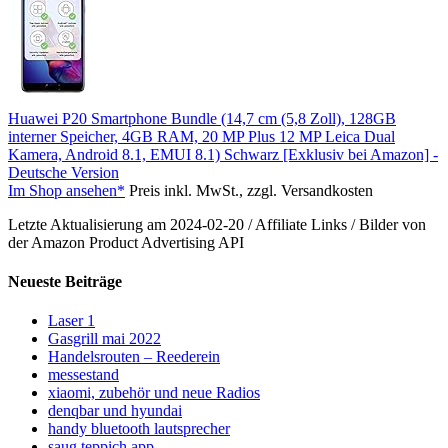
Huawei P20 Smartphone Bundle (14,7 cm (5,8 Zoll), 128GB
interner Speicher, 4GB RAM, 20 MP Plus 12 MP Leica Dual
Kamera, Android 8.1, EMUI 8.1) Schwarz [Exklusiv bei Amazon] -
Deutsche Version
Im Shop ansehen*
Preis inkl. MwSt., zzgl. Versandkosten
Letzte Aktualisierung am 2024-02-20 / Affiliate Links / Bilder von
der Amazon Product Advertising API
Neueste Beiträge
Laser 1
Gasgrill mai 2022
Handelsrouten – Reederein
messestand
xiaomi, zubehör und neue Radios
denqbar und hyundai
handy bluetooth lautsprecher
saug teppich app