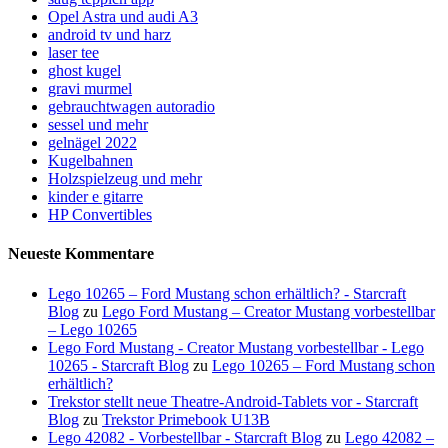
Opel Astra und audi A3
android tv und harz
laser tee
ghost kugel
gravi murmel
gebrauchtwagen autoradio
sessel und mehr
gelnägel 2022
Kugelbahnen
Holzspielzeug und mehr
kinder e gitarre
HP Convertibles
Neueste Kommentare
Lego 10265 – Ford Mustang schon erhältlich? - Starcraft
Blog
zu
Lego Ford Mustang – Creator Mustang vorbestellbar
– Lego 10265
Lego Ford Mustang - Creator Mustang vorbestellbar - Lego
10265 - Starcraft Blog
zu
Lego 10265 – Ford Mustang schon
erhältlich?
Trekstor stellt neue Theatre-Android-Tablets vor - Starcraft
Blog
zu
Trekstor Primebook U13B
Lego 42082 - Vorbestellbar - Starcraft Blog
zu
Lego 42082 –