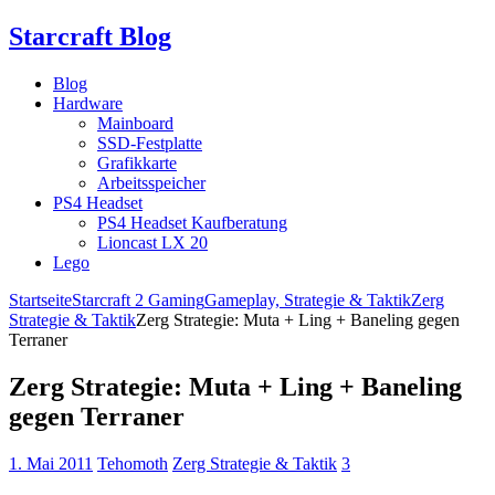
Starcraft Blog
Blog
Hardware
Mainboard
SSD-Festplatte
Grafikkarte
Arbeitsspeicher
PS4 Headset
PS4 Headset Kaufberatung
Lioncast LX 20
Lego
Startseite
Starcraft 2 Gaming
Gameplay, Strategie & Taktik
Zerg
Strategie & Taktik
Zerg Strategie: Muta + Ling + Baneling gegen
Terraner
Zerg Strategie: Muta + Ling + Baneling
gegen Terraner
1. Mai 2011
Tehomoth
Zerg Strategie & Taktik
3