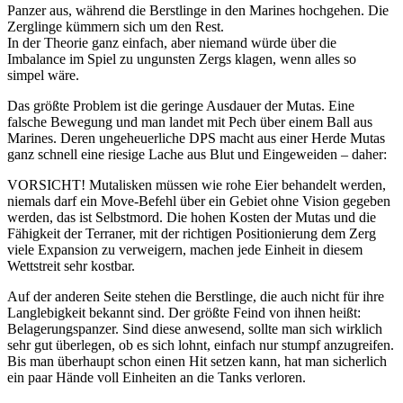
Panzer aus, während die Berstlinge in den Marines hochgehen. Die
Zerglinge kümmern sich um den Rest.
In der Theorie ganz einfach, aber niemand würde über die
Imbalance im Spiel zu ungunsten Zergs klagen, wenn alles so
simpel wäre.
Das größte Problem ist die geringe Ausdauer der Mutas. Eine
falsche Bewegung und man landet mit Pech über einem Ball aus
Marines. Deren ungeheuerliche DPS macht aus einer Herde Mutas
ganz schnell eine riesige Lache aus Blut und Eingeweiden – daher:
VORSICHT! Mutalisken müssen wie rohe Eier behandelt werden,
niemals darf ein Move-Befehl über ein Gebiet ohne Vision gegeben
werden, das ist Selbstmord. Die hohen Kosten der Mutas und die
Fähigkeit der Terraner, mit der richtigen Positionierung dem Zerg
viele Expansion zu verweigern, machen jede Einheit in diesem
Wettstreit sehr kostbar.
Auf der anderen Seite stehen die Berstlinge, die auch nicht für ihre
Langlebigkeit bekannt sind. Der größte Feind von ihnen heißt:
Belagerungspanzer. Sind diese anwesend, sollte man sich wirklich
sehr gut überlegen, ob es sich lohnt, einfach nur stumpf anzugreifen.
Bis man überhaupt schon einen Hit setzen kann, hat man sicherlich
ein paar Hände voll Einheiten an die Tanks verloren.