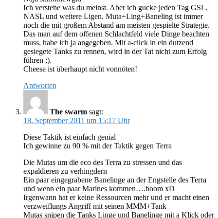
Ich verstehe was du meinst. Aber ich gucke jeden Tag GSL,
NASL und weitere Ligen. Muta+Ling+Baneling ist immer
noch die mit großem Abstand am meisten gespielte Strategie.
Das man auf dem offenen Schlachtfeld viele Dinge beachten
muss, habe ich ja angegeben. Mit a-click in ein dutzend
gesiegete Tanks zu rennen, wird in der Tat nicht zum Erfolg
führen ;).
Cheese ist überhaupt nicht vonnöten!
Antworten
The swarm
sagt:
18. September 2011 um 15:17 Uhr
Diese Taktik ist einfach genial
Ich gewinne zu 90 % mit der Taktik gegen Terra
Die Mutas um die eco des Terra zu stressen und das
expaldieren zu verhingdern
Ein paar eingegrabene Banelinge an der Engstelle des Terra
und wenn ein paar Marines kommen….boom xD
Irgenwann hat er keine Ressourcen mehr und er macht einen
verzweiflungs Angriff mit seinen MMM+Tank
Mutas snipen die Tanks Linge und Banelinge mit a Klick oder