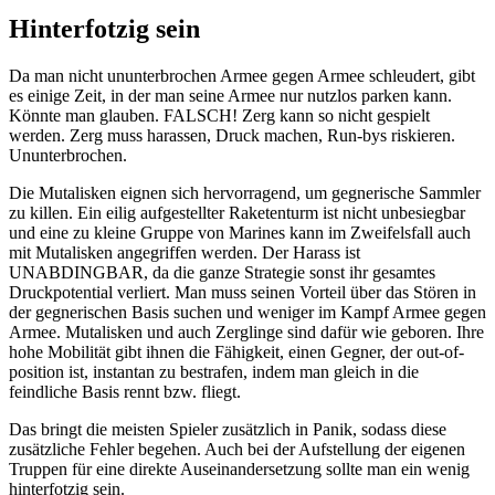
Hinterfotzig sein
Da man nicht ununterbrochen Armee gegen Armee schleudert, gibt
es einige Zeit, in der man seine Armee nur nutzlos parken kann.
Könnte man glauben. FALSCH! Zerg kann so nicht gespielt
werden. Zerg muss harassen, Druck machen, Run-bys riskieren.
Ununterbrochen.
Die Mutalisken eignen sich hervorragend, um gegnerische Sammler
zu killen. Ein eilig aufgestellter Raketenturm ist nicht unbesiegbar
und eine zu kleine Gruppe von Marines kann im Zweifelsfall auch
mit Mutalisken angegriffen werden. Der Harass ist
UNABDINGBAR, da die ganze Strategie sonst ihr gesamtes
Druckpotential verliert. Man muss seinen Vorteil über das Stören in
der gegnerischen Basis suchen und weniger im Kampf Armee gegen
Armee. Mutalisken und auch Zerglinge sind dafür wie geboren. Ihre
hohe Mobilität gibt ihnen die Fähigkeit, einen Gegner, der out-of-
position ist, instantan zu bestrafen, indem man gleich in die
feindliche Basis rennt bzw. fliegt.
Das bringt die meisten Spieler zusätzlich in Panik, sodass diese
zusätzliche Fehler begehen. Auch bei der Aufstellung der eigenen
Truppen für eine direkte Auseinandersetzung sollte man ein wenig
hinterfotzig sein.