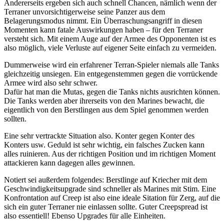
Andererseits ergeben sich auch schnell Chancen, nämlich wenn der
Terraner unvorsichtigerweise seine Panzer aus dem
Belagerungsmodus nimmt. Ein Überraschungsangriff in diesen
Momenten kann fatale Auswirkungen haben – für den Terraner
versteht sich. Mit einem Auge auf der Armee des Opponenten ist es
also möglich, viele Verluste auf eigener Seite einfach zu vermeiden.
Dummerweise wird ein erfahrener Terran-Spieler niemals alle Tanks
gleichzeitig unsiegen. Ein entgegenstemmen gegen die vorrückende
Armee wird also sehr schwer.
Dafür hat man die Mutas, gegen die Tanks nichts ausrichten können.
Die Tanks werden aber ihrerseits von den Marines bewacht, die
eigentlich von den Berstlingen aus dem Spiel genommen werden
sollten.
Eine sehr vertrackte Situation also. Konter gegen Konter des
Konters usw. Geduld ist sehr wichtig, ein falsches Zucken kann
alles ruinieren. Aus der richtigen Position und im richtigen Moment
attackieren kann dagegen alles gewinnen.
Notiert sei außerdem folgendes: Berstlinge auf Kriecher mit dem
Geschwindigkeitsupgrade sind schneller als Marines mit Stim. Eine
Konfrontation auf Creep ist also eine ideale Sitation für Zerg, auf die
sich ein guter Terraner nie einlassen sollte. Guter Creepspread ist
also essentiell! Ebenso Upgrades für alle Einheiten.