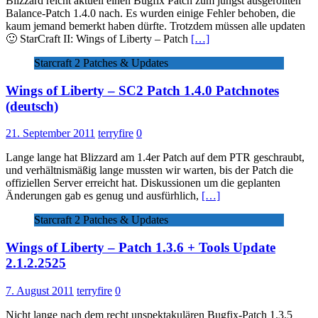
Blizzard reicht aktuell einen Bugfix Patch zum jüngst ausgerollten
Balance-Patch 1.4.0 nach. Es wurden einige Fehler behoben, die
kaum jemand bemerkt haben dürfte. Trotzdem müssen alle updaten
🙂 StarCraft II: Wings of Liberty – Patch
[…]
Starcraft 2 Patches & Updates
Wings of Liberty – SC2 Patch 1.4.0 Patchnotes
(deutsch)
21. September 2011
terryfire
0
Lange lange hat Blizzard am 1.4er Patch auf dem PTR geschraubt,
und verhältnismäßig lange mussten wir warten, bis der Patch die
offiziellen Server erreicht hat. Diskussionen um die geplanten
Änderungen gab es genug und ausfürhlich,
[…]
Starcraft 2 Patches & Updates
Wings of Liberty – Patch 1.3.6 + Tools Update
2.1.2.2525
7. August 2011
terryfire
0
Nicht lange nach dem recht unspektakulären Bugfix-Patch 1.3.5