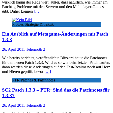
wirklich kaum der Rede wert, außer, dass natürlich, wie immer am
Patchtag Probleme mit den Servern und den Multiplayer-Games
gibt. Daher können
[…]
Protoss Strategie & Taktik
Ein Ausblick auf Metagame-Änderungen mit Patch
1.3.3
26. April 2011
Tehomoth
2
Wie bereits berichtet, veröffentlichte Blizzard heute die Patchnotes
für den neuen Patch 1.3.3. Wird es so wie beim letzten Patch laufen,
dann werden diese Änderungen auf den Test-Realms noch auf Herz
und Nieren geprüft, bevor
[…]
PTR Patches & Patchnotes
SC2 Patch 1.3.3 – PTR: Sind das die Patchnotes für
1.3.3?
26. April 2011
Tehomoth
2