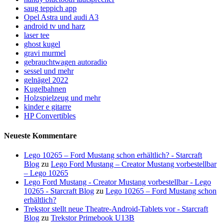
saug teppich app
Opel Astra und audi A3
android tv und harz
laser tee
ghost kugel
gravi murmel
gebrauchtwagen autoradio
sessel und mehr
gelnägel 2022
Kugelbahnen
Holzspielzeug und mehr
kinder e gitarre
HP Convertibles
Neueste Kommentare
Lego 10265 – Ford Mustang schon erhältlich? - Starcraft
Blog
zu
Lego Ford Mustang – Creator Mustang vorbestellbar
– Lego 10265
Lego Ford Mustang - Creator Mustang vorbestellbar - Lego
10265 - Starcraft Blog
zu
Lego 10265 – Ford Mustang schon
erhältlich?
Trekstor stellt neue Theatre-Android-Tablets vor - Starcraft
Blog
zu
Trekstor Primebook U13B