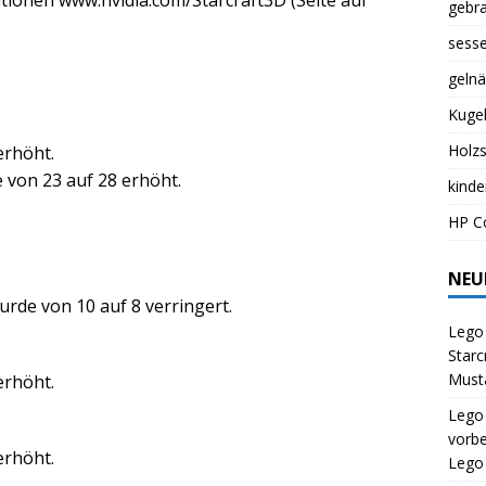
tionen www.nvidia.com/Starcraft3D (Seite auf
gebr
sess
gelnä
Kuge
Holz
erhöht.
 von 23 auf 28 erhöht.
kinde
HP Co
NEU
rde von 10 auf 8 verringert.
Lego 
Starc
Musta
erhöht.
Lego
vorbe
erhöht.
Lego 