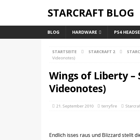
STARCRAFT BLOG
BLOG
HARDWARE
PS4 HEADS
STARTSEITE
STARCRAFT 2
STARC
Videonotes)
Wings of Liberty – 
Videonotes)
21. September 2010
terryfire
Starcra
Endlich isses raus und Blizzard stellt d