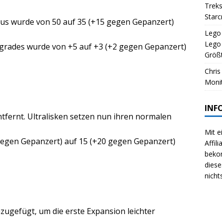
Treks
Starc
s wurde von 50 auf 35 (+15 gegen Gepanzert)
Lego 
Lego
rades wurde von +5 auf +3 (+2 gegen Gepanzert)
Größt
Chris
Monit
INF
tfernt. Ultralisken setzen nun ihren normalen
Mit e
egen Gepanzert) auf 15 (+20 gegen Gepanzert)
Affil
beko
diese
nicht
zugefügt, um die erste Expansion leichter