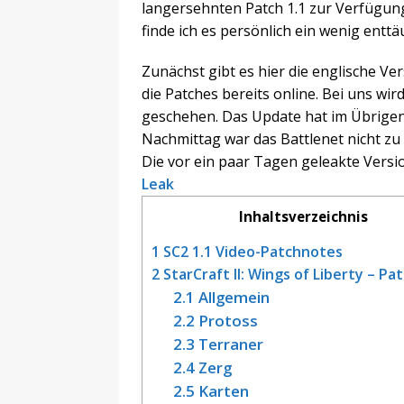
langersehnten Patch 1.1 zur Verfügung
finde ich es persönlich ein wenig entt
Zunächst gibt es hier die englische Ve
die Patches bereits online. Bei uns wir
geschehen. Das Update hat im Übrigens
Nachmittag war das Battlenet nicht zu 
Die vor ein paar Tagen geleakte Versio
Leak
Inhaltsverzeichnis
1
SC2 1.1 Video-Patchnotes
2
StarCraft II: Wings of Liberty – Pat
2.1
Allgemein
2.2
Protoss
2.3
Terraner
2.4
Zerg
2.5
Karten