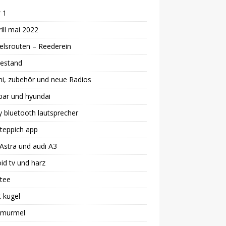
 1
ill mai 2022
lsrouten – Reederein
estand
i, zubehör und neue Radios
bar und hyundai
 bluetooth lautsprecher
teppich app
Astra und audi A3
id tv und harz
 tee
 kugel
i murmel