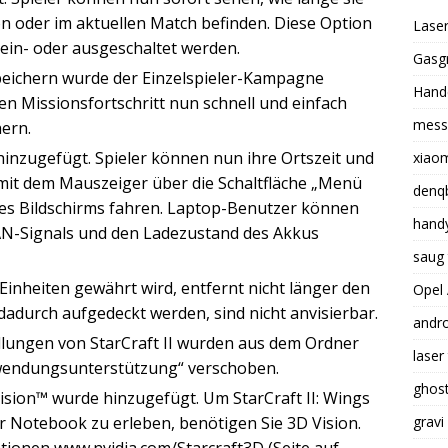
on oder im aktuellen Match befinden. Diese Option
Laser
in- oder ausgeschaltet werden.
Gasgr
Speichern wurde der Einzelspieler-Kampagne
Hande
en Missionsfortschritt nun schnell und einfach
mess
ern.
inzugefügt. Spieler können nun ihre Ortszeit und
xiaom
 mit dem Mauszeiger über die Schaltfläche „Menü
denq
 des Bildschirms fahren. Laptop-Benutzer können
handy
LAN-Signals und den Ladezustand des Akkus
saug 
 Einheiten gewährt wird, entfernt nicht länger den
Opel 
 dadurch aufgedeckt werden, sind nicht anvisierbar.
andro
llungen von StarCraft II wurden aus dem Ordner
laser
wendungsunterstützung“ verschoben.
ghost
sion™ wurde hinzugefügt. Um StarCraft II: Wings
grav
er Notebook zu erleben, benötigen Sie 3D Vision.