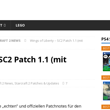
ET
LEGO
PS4 
RAFT 2 NEWS
Wings of Liberty – SC2 Patch 1.1 (mit
BESTS
SC2 Patch 1.1 (mit
BESTS
ft 2 News
,
Starcraft 2 Patches & Updates
7
ie „echten“ und offiziellen Patchnotes für den
BESTS