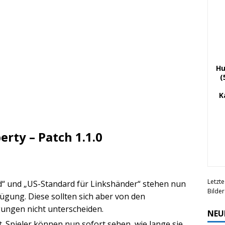
Hu
(
K
berty – Patch 1.1.0
Letzte
“ und „US-Standard für Linkshänder“ stehen nun
Bilde
ügung. Diese sollten sich aber von den
ungen nicht unterscheiden.
NEU
 Spieler können nun sofort sehen, wie lange sie