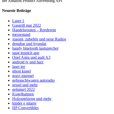
der Amazon Product Advertising API
Neueste Beiträge
Laser 1
Gasgrill mai 2022
Handelsrouten – Reederein
messestand
xiaomi, zubehör und neue Radios
denqbar und hyundai
handy bluetooth lautsprecher
saug teppich app
Opel Astra und audi A3
android tv und harz
laser tee
ghost kugel
gravi murmel
gebrauchtwagen autoradio
sessel und mehr
gelnägel 2022
Kugelbahnen
Holzspielzeug und mehr
kinder e gitarre
HP Convertibles