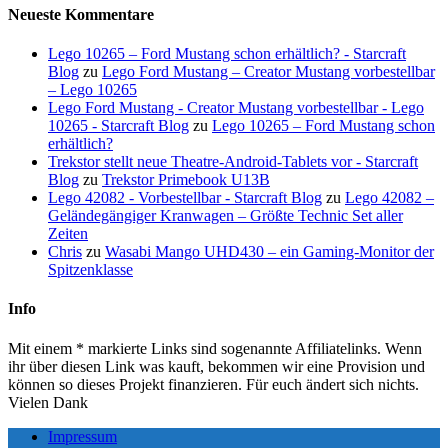
Neueste Kommentare
Lego 10265 – Ford Mustang schon erhältlich? - Starcraft
Blog
zu
Lego Ford Mustang – Creator Mustang vorbestellbar
– Lego 10265
Lego Ford Mustang - Creator Mustang vorbestellbar - Lego
10265 - Starcraft Blog
zu
Lego 10265 – Ford Mustang schon
erhältlich?
Trekstor stellt neue Theatre-Android-Tablets vor - Starcraft
Blog
zu
Trekstor Primebook U13B
Lego 42082 - Vorbestellbar - Starcraft Blog
zu
Lego 42082 –
Geländegängiger Kranwagen – Größte Technic Set aller
Zeiten
Chris
zu
Wasabi Mango UHD430 – ein Gaming-Monitor der
Spitzenklasse
Info
Mit einem * markierte Links sind sogenannte Affiliatelinks. Wenn
ihr über diesen Link was kauft, bekommen wir eine Provision und
können so dieses Projekt finanzieren. Für euch ändert sich nichts.
Vielen Dank
Impressum