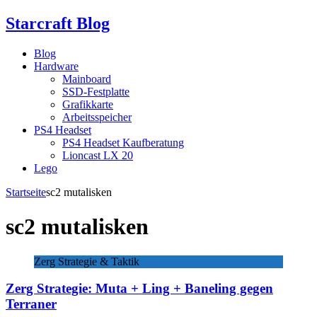
Starcraft Blog
Blog
Hardware
Mainboard
SSD-Festplatte
Grafikkarte
Arbeitsspeicher
PS4 Headset
PS4 Headset Kaufberatung
Lioncast LX 20
Lego
Startseite
sc2 mutalisken
sc2 mutalisken
Zerg Strategie & Taktik
Zerg Strategie: Muta + Ling + Baneling gegen
Terraner