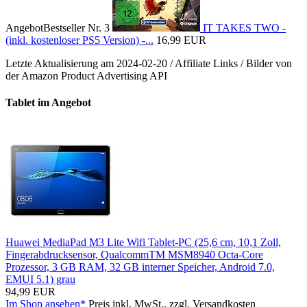
Angebot
Bestseller Nr. 3
IT TAKES TWO -
(inkl. kostenloser PS5 Version) -...
16,99 EUR
Letzte Aktualisierung am 2024-02-20 / Affiliate Links / Bilder von
der Amazon Product Advertising API
Tablet im Angebot
Huawei MediaPad M3 Lite Wifi Tablet-PC (25,6 cm, 10,1 Zoll,
Fingerabdrucksensor, QualcommTM MSM8940 Octa-Core
Prozessor, 3 GB RAM, 32 GB interner Speicher, Android 7.0,
EMUI 5.1) grau
94,99 EUR
Im Shop ansehen*
Preis inkl. MwSt., zzgl. Versandkosten