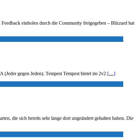
d Feedback einholen durch die Community freigegeben – Blizzard hat
FFA (Jeder gegen Jeden). Tempest Tempest bietet im 2v2
[…]
arten, die sich bereits sehr lange dort ungeändert gehalten haben. Die