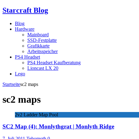
Starcraft Blog
Blog
Hardware
Mainboard
SSD-Festplatte
Grafikkarte
Arbeitsspeicher
PS4 Headset
PS4 Headset Kaufberatung
Lioncast LX 20
Lego
Startseite
sc2 maps
sc2 maps
2v2 Ladder Map Pool
SC2 Map (4): Monlythgrat | Monlyth Ridge
7. Juli 2011
Tehomoth
0