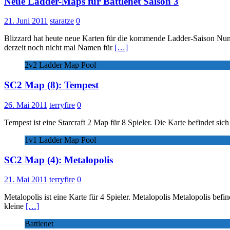
Neue Ladder-Maps für Battlenet Saison 3
21. Juni 2011
staratze
0
Blizzard hat heute neue Karten für die kommende Ladder-Saison Numm
derzeit noch nicht mal Namen für
[…]
2v2 Ladder Map Pool
SC2 Map (8): Tempest
26. Mai 2011
terryfire
0
Tempest ist eine Starcraft 2 Map für 8 Spieler. Die Karte befindet 
1v1 Ladder Map Pool
SC2 Map (4): Metalopolis
21. Mai 2011
terryfire
0
Metalopolis ist eine Karte für 4 Spieler. Metalopolis Metalopolis befi
kleine
[…]
Battlenet