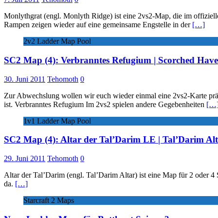
Monlythgrat (engl. Monlyth Ridge) ist eine 2vs2-Map, die im offizie
Rampen zeigen wieder auf eine gemeinsame Engstelle in der
[…]
2v2 Ladder Map Pool
SC2 Map (4): Verbranntes Refugium | Scorched Hav
30. Juni 2011
Tehomoth
0
Zur Abwechslung wollen wir euch wieder einmal eine 2vs2-Karte präse
ist. Verbranntes Refugium Im 2vs2 spielen andere Gegebenheiten
[…
1v1 Ladder Map Pool
SC2 Map (4): Altar der Tal’Darim LE | Tal’Darim Al
29. Juni 2011
Tehomoth
0
Altar der Tal’Darim (engl. Tal’Darim Altar) ist eine Map für 2 oder 4
da.
[…]
Starcraft 2 Maps