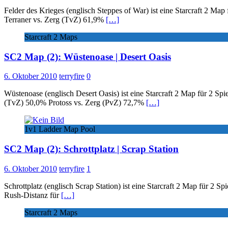
Felder des Krieges (englisch Steppes of War) ist eine Starcraft 2 
Terraner vs. Zerg (TvZ) 61,9%
[…]
Starcraft 2 Maps
SC2 Map (2): Wüstenoase | Desert Oasis
6. Oktober 2010
terryfire
0
Wüstenoase (englisch Desert Oasis) ist eine Starcraft 2 Map für 2
(TvZ) 50,0% Protoss vs. Zerg (PvZ) 72,7%
[…]
1v1 Ladder Map Pool
SC2 Map (2): Schrottplatz | Scrap Station
6. Oktober 2010
terryfire
1
Schrottplatz (englisch Scrap Station) ist eine Starcraft 2 Map für 2 S
Rush-Distanz für
[…]
Starcraft 2 Maps