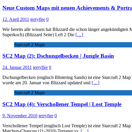
Neue Custom Maps mit neuen Achievements & Portra
12. April 2011
terryfire
0
Wie bereits alle wissen hat Blizzard die schon länger angekündigten 
Superkoch) (Blizzard Seite) Left 2 Die
[…]
Starcraft 2 Maps
SC2 Map (2): Dschungelbecken | Jungle Basin
24. Januar 2011
terryfire
0
Dschungelbecken (englisch Blistering Sands) ist eine Starcraft 2 M
wurde am 20. Januar von Blizzard updated und
[…]
Starcraft 2 Maps
SC2 Map (4): Verschollener Tempel | Lost Temple
9. November 2010
terryfire
0
Verschollener Tempel (englisch Lost Temple) ist eine Starcraft 2 Ma
Matchup-Chancen (11-2010) Terraner vs.
[…]