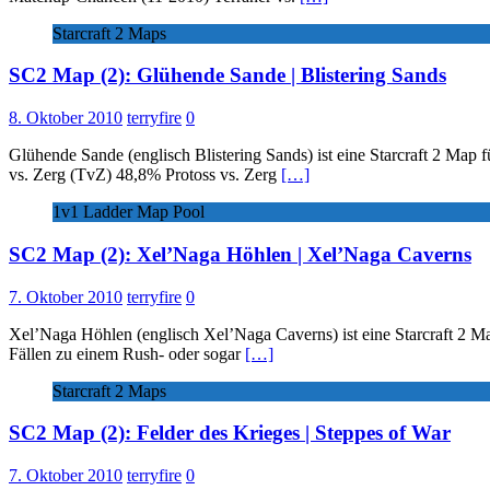
Starcraft 2 Maps
SC2 Map (2): Glühende Sande | Blistering Sands
8. Oktober 2010
terryfire
0
Glühende Sande (englisch Blistering Sands) ist eine Starcraft 2 M
vs. Zerg (TvZ) 48,8% Protoss vs. Zerg
[…]
1v1 Ladder Map Pool
SC2 Map (2): Xel’Naga Höhlen | Xel’Naga Caverns
7. Oktober 2010
terryfire
0
Xel’Naga Höhlen (englisch Xel’Naga Caverns) ist eine Starcraft 2 Ma
Fällen zu einem Rush- oder sogar
[…]
Starcraft 2 Maps
SC2 Map (2): Felder des Krieges | Steppes of War
7. Oktober 2010
terryfire
0