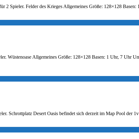
Map für 2 Spieler. Felder des Krieges Allgemeines Größe: 128×128 Bas
 Spieler. Wüstenoase Allgemeines Größe: 128×128 Basen: 1 Uhr, 7 Uhr 
pieler. Schrottplatz Desert Oasis befindet sich derzeit im Map Pool der 