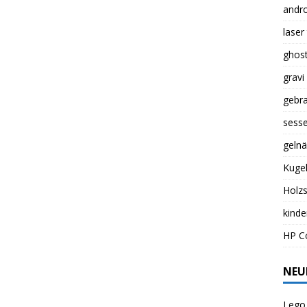
andro
laser
ghost
grav
gebr
sess
gelnä
Kuge
Holz
kinde
HP Co
NEU
Lego 