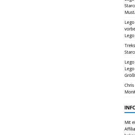
Starc
Musta
Lego
vorbe
Lego 
Treks
Starc
Lego 
Lego
Größt
Chris
Monit
INF
Mit e
Affil