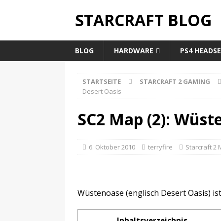
STARCRAFT BLOG
BLOG
HARDWARE
PS4 HEADS
STARTSEITE
STARCRAFT 2 GAMING
Desert Oasis
SC2 Map (2): Wüste
6. Oktober 2010
terryfire
Starcraft 2
Wüstenoase (englisch Desert Oasis) ist 
Inhaltsverzeichnis