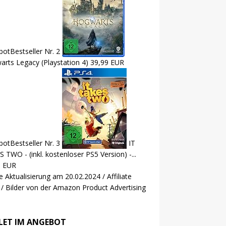
bot
Bestseller Nr. 2
rts Legacy (Playstation 4)
39,99 EUR
bot
Bestseller Nr. 3
IT
 TWO - (inkl. kostenloser PS5 Version) -...
9 EUR
e Aktualisierung am 20.02.2024 / Affiliate
 / Bilder von der Amazon Product Advertising
LET IM ANGEBOT