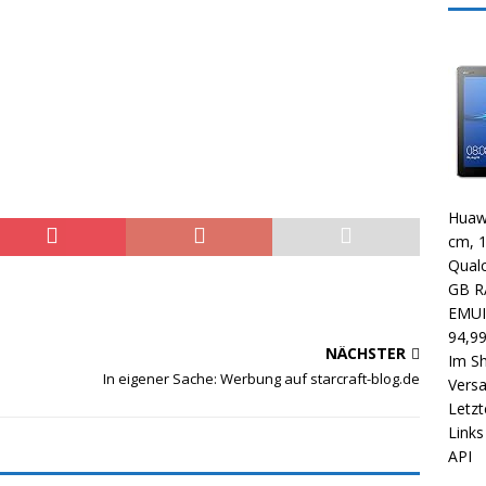
Huawe
cm, 1
Qual
GB RA
EMUI 
94,9
NÄCHSTER
Im S
In eigener Sache: Werbung auf starcraft-blog.de
Vers
Letzt
Links
API