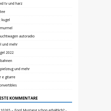
id tv und harz
 tee
 kugel
i murmel
auchtwagen autoradio
el und mehr
gel 2022
lbahnen
spielzeug und mehr
r e gitarre
nvertibles
ESTE KOMMENTARE
10265 – Ford Mustang schon erhältlich? -