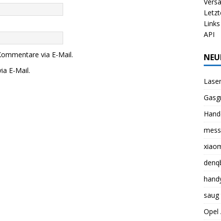
Vers
Letzt
Links
API
Kommentare via E-Mail.
NEU
ia E-Mail.
Laser
Gasgr
Hande
mess
xiaom
denq
handy
saug 
Opel 