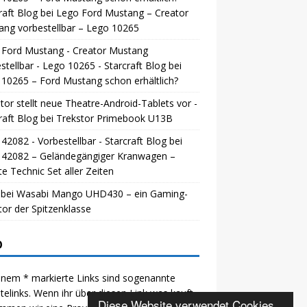
raft Blog
bei
Lego Ford Mustang – Creator
ng vorbestellbar – Lego 10265
 Ford Mustang - Creator Mustang
stellbar - Lego 10265 - Starcraft Blog
bei
10265 – Ford Mustang schon erhältlich?
tor stellt neue Theatre-Android-Tablets vor -
raft Blog
bei
Trekstor Primebook U13B
42082 - Vorbestellbar - Starcraft Blog
bei
 42082 – Geländegängiger Kranwagen –
e Technic Set aller Zeiten
bei
Wasabi Mango UHD430 – ein Gaming-
or der Spitzenklasse
O
inem * markierte Links sind sogenannte
iatelinks. Wenn ihr über diesen Link was kauft,
Diese Website verwendet Cookies.