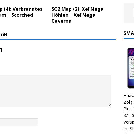
 (4): Verbranntes
SC2 Map (2): Xel’Naga
um | Scorched
Höhlen | Xel’Naga
Caverns
SMA
TAR
n
Huaw
Zoll)
Plus 
8.1) 
Versi
Im S