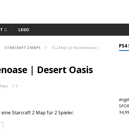
ET
LEGO
PS4 
STARCRAFT 2 MAPS
SC2 Map (2): Wüstenoase |
noase | Desert Oasis
 Maps
0
Ange
SPOR
eine Starcraft 2 Map für 2 Spieler.
34,9