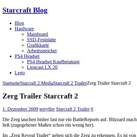
Starcraft Blog
Blog
Hardware
Mainboard
SSD-Festplatte
Grafikkarte
Arbeitsspeicher
PS4 Headset
PS4 Headset Kaufberatung
Lioncast LX 20
Lego
Startseite
Starcraft 2 Media
Starcraft 2 Trailer
Zerg Trailer Starcraft 2
Zerg Trailer Starcraft 2
1. Dezember 2009
terryfire
Starcraft 2 Trailer
0
Die Zerg tauchen bisher fast nur ein BattleReports auf. Blizzard mac
ließ (zugegebener Maßen schon ein wenig her).
Im „Zerg Reveal Trailer“ geben sich die Zerg zu erkennen. Es ist vo