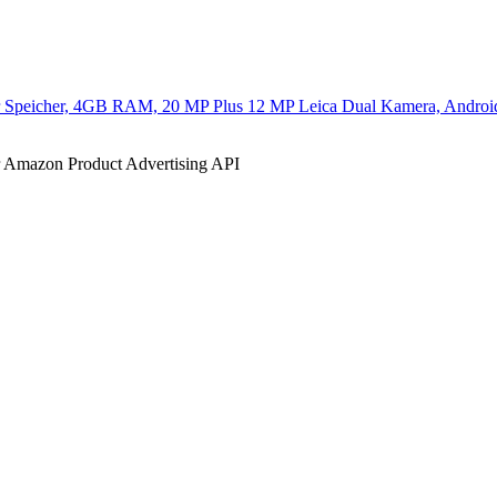
r Speicher, 4GB RAM, 20 MP Plus 12 MP Leica Dual Kamera, Android
der Amazon Product Advertising API