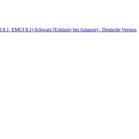
 8.1, EMUI 8.1) Schwarz [Exklusiv bei Amazon] - Deutsche Version