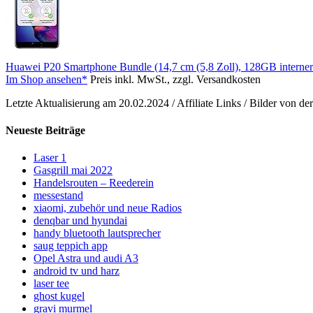
Huawei P20 Smartphone Bundle (14,7 cm (5,8 Zoll), 128GB interne
Im Shop ansehen*
Preis inkl. MwSt., zzgl. Versandkosten
Letzte Aktualisierung am 20.02.2024 / Affiliate Links / Bilder von 
Neueste Beiträge
Laser 1
Gasgrill mai 2022
Handelsrouten – Reederein
messestand
xiaomi, zubehör und neue Radios
denqbar und hyundai
handy bluetooth lautsprecher
saug teppich app
Opel Astra und audi A3
android tv und harz
laser tee
ghost kugel
gravi murmel