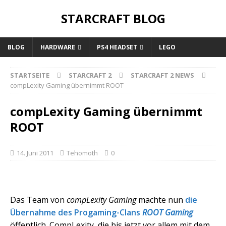
STARCRAFT BLOG
BLOG
HARDWARE
PS4 HEADSET
LEGO
STARTSEITE
STARCRAFT 2
STARCRAFT 2 NEWS
compLexity Gaming übernimmt ROOT
compLexity Gaming übernimmt
ROOT
14. Juni 2011
Tehomoth
0
Das Team von
compLexity Gaming
machte nun
die
Übernahme des Progaming-Clans
ROOT Gaming
öffentlich. CompLexity, die bis jetzt vor allem mit dem