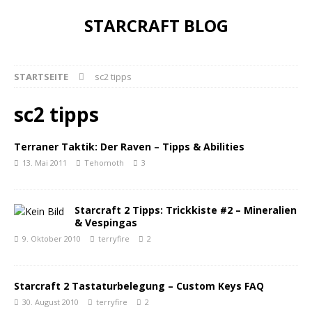
STARCRAFT BLOG
STARTSEITE
sc2 tipps
sc2 tipps
Terraner Taktik: Der Raven – Tipps & Abilities
13. Mai 2011
Tehomoth
3
Starcraft 2 Tipps: Trickkiste #2 – Mineralien
& Vespingas
9. Oktober 2010
terryfire
2
Starcraft 2 Tastaturbelegung – Custom Keys FAQ
30. August 2010
terryfire
2