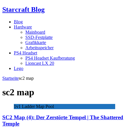
Starcraft Blog
Blog
Hardware
Mainboard
SSD-Festplatte
Grafikkarte
Arbeitsspeicher
PS4 Headset
PS4 Headset Kaufberatung
Lioncast LX 20
Lego
Startseite
sc2 map
sc2 map
1v1 Ladder Map Pool
SC2 Map (4): Der Zerstörte Tempel | The Shattered
Temple