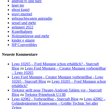
android tv und harz
laser tee
ghost kugel
gravi murmel
gebrauchtwagen autoradio
sessel und mehr
gelnägel 2022
Kugelbahnen
Holzspielzeug und mehr
kinder e gitarre
HP Convertibles
Neueste Kommentare
Lego 10265 – Ford Mustang schon erhältlich? - Starcraft
Blog
zu
Lego Ford Mustang – Creator Mustang vorbestellbar
– Lego 10265
Lego Ford Mustang - Creator Mustang vorbestellbar - Lego
10265 - Starcraft Blog
zu
Lego 10265 – Ford Mustang schon
erhältlich?
Trekstor stellt neue Theatre-Android-Tablets vor - Starcraft
Blog
zu
Trekstor Primebook U13B
Lego 42082 - Vorbestellbar - Starcraft Blog
zu
Lego 42082 –
Geländegängiger Kranwagen – Größte Technic Set aller
Zeiten