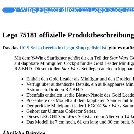
Y-Wing Fighter direkt im Lego Shop a
Lego 75181 offizielle Produktbeschreibung
Das das
UCS Set ja bereits im Lego Shop gelistet ist
, gibt es nat
Mit dem Y-Wing Starfighter gehört dir ein Teil der
Star Wars
Ge
aufklappbare Minifiguren-Cockpit für die Gold Leader Minifig
R2-BHD. Diesem tollen
Star Wars
Set liegen auch ein kippbar
Enthält den Gold Leader als Minifigur und den Droiden 
Verfügt über authentische Details, ein aufklappbares Mi
Astromech-Droiden R2-BHD.
Ebenfalls enthalten ist die Blaster-Pistole des Gold Leade
Präsentiere das Modell auf dem kippbaren Ständer mit In
Der perfekte Mittelpunkt jeder LEGO®
Star Wars
Samml
Gehört zur Ultimate Collector Series.
Dieses LEGO®
Star Wars
Set ist ab dem Alter von 14 Ja
Das Modell ist 7 cm hoch, 61 cm lang und 30 cm breit. Mi
Ähnliche Beiträge