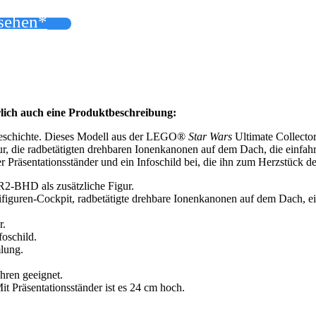
nsehen*
ürlich auch eine Produktbeschreibung:
schichte. Dieses Modell aus der LEGO®
Star Wars
Ultimate Collector
ur, die radbetätigten drehbaren Ionenkanonen auf dem Dach, die einfa
er Präsentationsständer und ein Infoschild bei, die ihn zum Herzstück
R2-BHD als zusätzliche Figur.
nifiguren-Cockpit, radbetätigte drehbare Ionenkanonen auf dem Dach, e
r.
foschild.
ung.
hren geeignet.
t Präsentationsständer ist es 24 cm hoch.