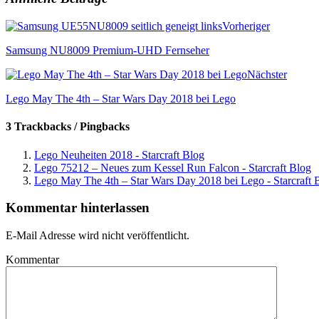
Vorheriger
Samsung NU8009 Premium-UHD Fernseher
Nächster
Lego May The 4th – Star Wars Day 2018 bei Lego
3 Trackbacks / Pingbacks
Lego Neuheiten 2018 - Starcraft Blog
Lego 75212 – Neues zum Kessel Run Falcon - Starcraft Blog
Lego May The 4th – Star Wars Day 2018 bei Lego - Starcraft 
Kommentar hinterlassen
E-Mail Adresse wird nicht veröffentlicht.
Kommentar