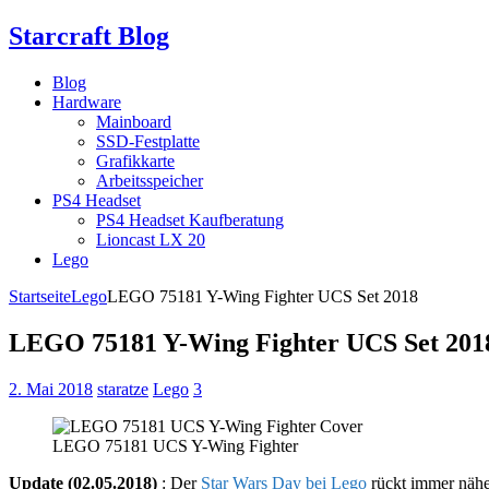
Starcraft Blog
Blog
Hardware
Mainboard
SSD-Festplatte
Grafikkarte
Arbeitsspeicher
PS4 Headset
PS4 Headset Kaufberatung
Lioncast LX 20
Lego
Startseite
Lego
LEGO 75181 Y-Wing Fighter UCS Set 2018
LEGO 75181 Y-Wing Fighter UCS Set 201
2. Mai 2018
staratze
Lego
3
LEGO 75181 UCS Y-Wing Fighter
Update (02.05.2018)
: Der
Star Wars Day bei Lego
rückt immer nähe