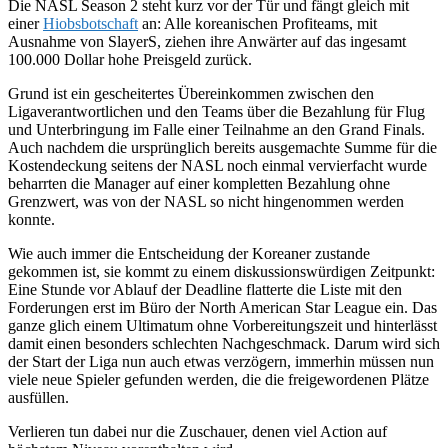
Die NASL Season 2 steht kurz vor der Tür und fängt gleich mit
einer
Hiobsbotschaft
an: Alle koreanischen Profiteams, mit
Ausnahme von SlayerS, ziehen ihre Anwärter auf das ingesamt
100.000 Dollar hohe Preisgeld zurück.
Grund ist ein gescheitertes Übereinkommen zwischen den
Ligaverantwortlichen und den Teams über die Bezahlung für Flug
und Unterbringung im Falle einer Teilnahme an den Grand Finals.
Auch nachdem die ursprünglich bereits ausgemachte Summe für die
Kostendeckung seitens der NASL noch einmal vervierfacht wurde
beharrten die Manager auf einer kompletten Bezahlung ohne
Grenzwert, was von der NASL so nicht hingenommen werden
konnte.
Wie auch immer die Entscheidung der Koreaner zustande
gekommen ist, sie kommt zu einem diskussionswürdigen Zeitpunkt:
Eine Stunde vor Ablauf der Deadline flatterte die Liste mit den
Forderungen erst im Büro der North American Star League ein. Das
ganze glich einem Ultimatum ohne Vorbereitungszeit und hinterlässt
damit einen besonders schlechten Nachgeschmack. Darum wird sich
der Start der Liga nun auch etwas verzögern, immerhin müssen nun
viele neue Spieler gefunden werden, die die freigewordenen Plätze
ausfüllen.
Verlieren tun dabei nur die Zuschauer, denen viel Action auf