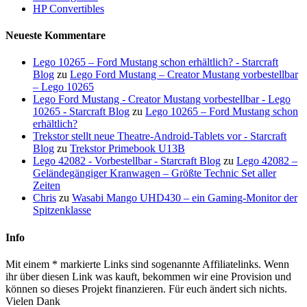
HP Convertibles
Neueste Kommentare
Lego 10265 – Ford Mustang schon erhältlich? - Starcraft
Blog
zu
Lego Ford Mustang – Creator Mustang vorbestellbar
– Lego 10265
Lego Ford Mustang - Creator Mustang vorbestellbar - Lego
10265 - Starcraft Blog
zu
Lego 10265 – Ford Mustang schon
erhältlich?
Trekstor stellt neue Theatre-Android-Tablets vor - Starcraft
Blog
zu
Trekstor Primebook U13B
Lego 42082 - Vorbestellbar - Starcraft Blog
zu
Lego 42082 –
Geländegängiger Kranwagen – Größte Technic Set aller
Zeiten
Chris
zu
Wasabi Mango UHD430 – ein Gaming-Monitor der
Spitzenklasse
Info
Mit einem * markierte Links sind sogenannte Affiliatelinks. Wenn
ihr über diesen Link was kauft, bekommen wir eine Provision und
können so dieses Projekt finanzieren. Für euch ändert sich nichts.
Vielen Dank