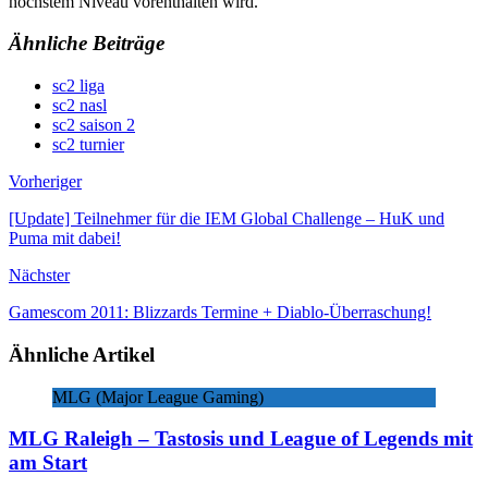
höchstem Niveau vorenthalten wird.
Ähnliche Beiträge
sc2 liga
sc2 nasl
sc2 saison 2
sc2 turnier
Vorheriger
[Update] Teilnehmer für die IEM Global Challenge – HuK und
Puma mit dabei!
Nächster
Gamescom 2011: Blizzards Termine + Diablo-Überraschung!
Ähnliche Artikel
MLG (Major League Gaming)
MLG Raleigh – Tastosis und League of Legends mit
am Start