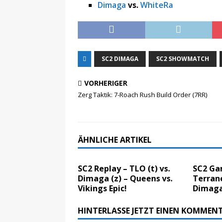
Dimaga
vs.
WhiteRa
SC2 DIMAGA
SC2 SHOWMATCH
VORHERIGER
Zerg Taktik: 7-Roach Rush Build Order (7RR)
ÄHNLICHE ARTIKEL
SC2 Replay – TLO (t) vs.
SC2 Ga
Dimaga (z) – Queens vs.
Terrane
Vikings Epic!
Dimaga
HINTERLASSE JETZT EINEN KOMMEN