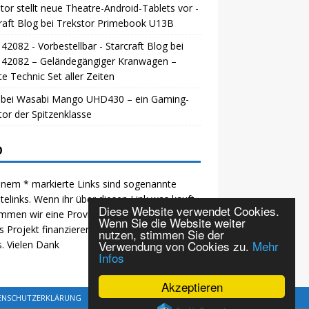
tor stellt neue Theatre-Android-Tablets vor -
raft Blog
bei
Trekstor Primebook U13B
42082 - Vorbestellbar - Starcraft Blog
bei
 42082 – Geländegängiger Kranwagen –
e Technic Set aller Zeiten
bei
Wasabi Mango UHD430 – ein Gaming-
or der Spitzenklasse
O
inem * markierte Links sind sogenannte
iatelinks. Wenn ihr über diesen Link was kauft,
Diese Website verwendet Cookies.
mmen wir eine Provision und können so
Wenn Sie die Website weiter
s Projekt finanzieren. Für euch ändert sich
nutzen, stimmen Sie der
Verwendung von Cookies zu.
Mehr
s. Vielen Dank
Infos
Akzeptieren
ENSCHUTZERKLÄRUNG
KONTAKT
SITEMAP