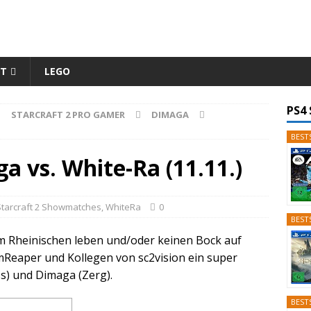
ET
LEGO
PS4 
STARCRAFT 2 PRO GAMER
DIMAGA
BESTS
 vs. White-Ra (11.11.)
Starcraft 2 Showmatches
,
WhiteRa
0
BESTS
t im Rheinischen leben und/oder keinen Bock auf
mReaper und Kollegen von sc2vision ein super
s) und Dimaga (Zerg).
BESTS