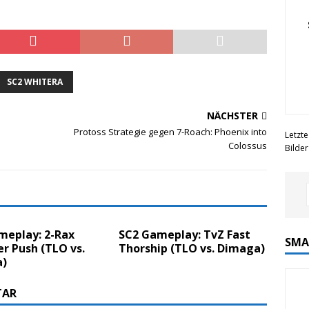
SC2 WHITERA
NÄCHSTER
Protoss Strategie gegen 7-Roach: Phoenix into
Letzte
Colossus
Bilde
meplay: 2-Rax
SC2 Gameplay: TvZ Fast
SMA
r Push (TLO vs.
Thorship (TLO vs. Dimaga)
)
TAR