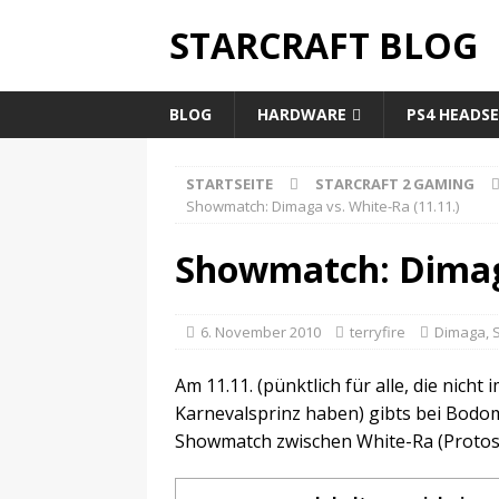
STARCRAFT BLOG
BLOG
HARDWARE
PS4 HEADS
STARTSEITE
STARCRAFT 2 GAMING
Showmatch: Dimaga vs. White-Ra (11.11.)
Showmatch: Dimaga
6. November 2010
terryfire
Dimaga
,
Am 11.11. (pünktlich für alle, die nich
Karnevalsprinz haben) gibts bei Bodo
Showmatch zwischen White-Ra (Protos