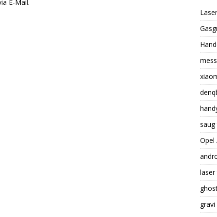
ia E-Mail.
Laser
Gasgr
Hande
mess
xiaom
denq
handy
saug 
Opel 
andro
laser
ghost
grav