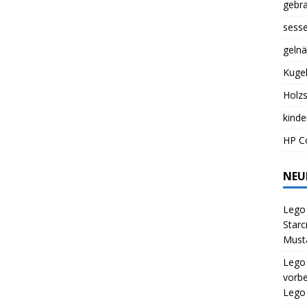
gebr
sess
gelnä
Kuge
Holz
kinde
HP Co
NEU
Lego 
Starc
Musta
Lego
vorbe
Lego 