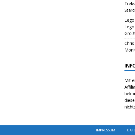
Treks
Starc
Lego 
Lego
Größt
Chris
Monit
INF
Mit e
Affil
beko
diese
nicht
IMPRESSUM
DAT