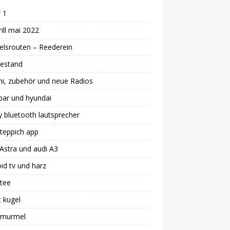
 1
ill mai 2022
lsrouten – Reederein
estand
i, zubehör und neue Radios
bar und hyundai
 bluetooth lautsprecher
teppich app
Astra und audi A3
id tv und harz
 tee
 kugel
i murmel