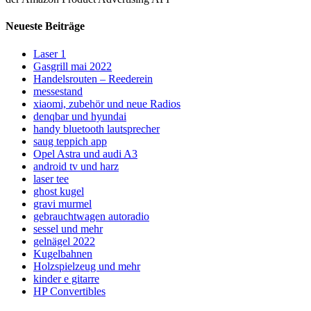
Neueste Beiträge
Laser 1
Gasgrill mai 2022
Handelsrouten – Reederein
messestand
xiaomi, zubehör und neue Radios
denqbar und hyundai
handy bluetooth lautsprecher
saug teppich app
Opel Astra und audi A3
android tv und harz
laser tee
ghost kugel
gravi murmel
gebrauchtwagen autoradio
sessel und mehr
gelnägel 2022
Kugelbahnen
Holzspielzeug und mehr
kinder e gitarre
HP Convertibles