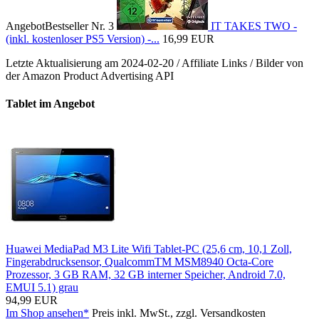
Angebot
Bestseller Nr. 3
IT TAKES TWO -
(inkl. kostenloser PS5 Version) -...
16,99 EUR
Letzte Aktualisierung am 2024-02-20 / Affiliate Links / Bilder von
der Amazon Product Advertising API
Tablet im Angebot
Huawei MediaPad M3 Lite Wifi Tablet-PC (25,6 cm, 10,1 Zoll,
Fingerabdrucksensor, QualcommTM MSM8940 Octa-Core
Prozessor, 3 GB RAM, 32 GB interner Speicher, Android 7.0,
EMUI 5.1) grau
94,99 EUR
Im Shop ansehen*
Preis inkl. MwSt., zzgl. Versandkosten