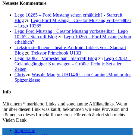
Neueste Kommentare
Lego 10265 – Ford Mustang schon erhältlich? - Starcraft
Blog
zu
Lego Ford Mustang – Creator Mustang vorbestellbar
– Lego 10265
Lego Ford Mustang - Creator Mustang vorbestellbar - Lego
10265 - Starcraft Blog
zu
Lego 10265 – Ford Mustang schon
erhältlich?
Trekstor stellt neue Theatre-Android-Tablets vor - Starcraft
Blog
zu
Trekstor Primebook U13B
Lego 42082 - Vorbestellbar - Starcraft Blog
zu
Lego 42082 –
Geländegängiger Kranwagen – Größte Technic Set aller
Zeiten
Chris
zu
Wasabi Mango UHD430 – ein Gaming-Monitor der
Spitzenklasse
Info
Mit einem * markierte Links sind sogenannte Affiliatelinks. Wenn
ihr über diesen Link was kauft, bekommen wir eine Provision und
können so dieses Projekt finanzieren. Für euch ändert sich nichts.
Vielen Dank
Impressum