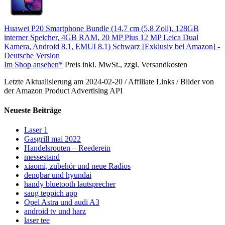
Huawei P20 Smartphone Bundle (14,7 cm (5,8 Zoll), 128GB
interner Speicher, 4GB RAM, 20 MP Plus 12 MP Leica Dual
Kamera, Android 8.1, EMUI 8.1) Schwarz [Exklusiv bei Amazon] -
Deutsche Version
Im Shop ansehen*
Preis inkl. MwSt., zzgl. Versandkosten
Letzte Aktualisierung am 2024-02-20 / Affiliate Links / Bilder von
der Amazon Product Advertising API
Neueste Beiträge
Laser 1
Gasgrill mai 2022
Handelsrouten – Reederein
messestand
xiaomi, zubehör und neue Radios
denqbar und hyundai
handy bluetooth lautsprecher
saug teppich app
Opel Astra und audi A3
android tv und harz
laser tee