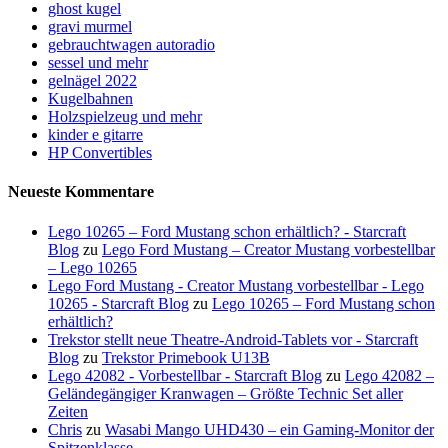
ghost kugel
gravi murmel
gebrauchtwagen autoradio
sessel und mehr
gelnägel 2022
Kugelbahnen
Holzspielzeug und mehr
kinder e gitarre
HP Convertibles
Neueste Kommentare
Lego 10265 – Ford Mustang schon erhältlich? - Starcraft
Blog
zu
Lego Ford Mustang – Creator Mustang vorbestellbar
– Lego 10265
Lego Ford Mustang - Creator Mustang vorbestellbar - Lego
10265 - Starcraft Blog
zu
Lego 10265 – Ford Mustang schon
erhältlich?
Trekstor stellt neue Theatre-Android-Tablets vor - Starcraft
Blog
zu
Trekstor Primebook U13B
Lego 42082 - Vorbestellbar - Starcraft Blog
zu
Lego 42082 –
Geländegängiger Kranwagen – Größte Technic Set aller
Zeiten
Chris
zu
Wasabi Mango UHD430 – ein Gaming-Monitor der
Spitzenklasse