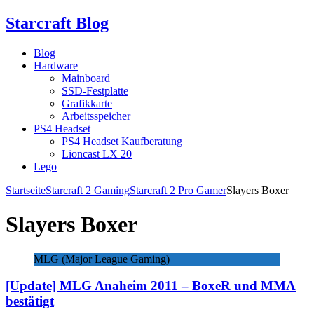
Starcraft Blog
Blog
Hardware
Mainboard
SSD-Festplatte
Grafikkarte
Arbeitsspeicher
PS4 Headset
PS4 Headset Kaufberatung
Lioncast LX 20
Lego
Startseite
Starcraft 2 Gaming
Starcraft 2 Pro Gamer
Slayers Boxer
Slayers Boxer
MLG (Major League Gaming)
[Update] MLG Anaheim 2011 – BoxeR und MMA
bestätigt