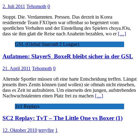
2. Juli 2011
Tehomoth
0
Stoppt. Die. Verdammten. Pressen. Das derzeit in Korea
residierende Team FXOpen war offenbar so begeistert vom
sportlichen Verhalten und der Einstellung des Spielers choya.fOu,
dass sie ihm glatt die Reise nach Anaheim bezahlen, wo er
[…]
GSL (Global Starcraft 2 League)
Aufatmen: SlayerS_BoxeR bleibt sicher in der GSL
21. April 2011
Tehomoth
0
Alternde Sportler müssen oft eine harte Entscheidung treffen. Längst
jenseits ihres Zenits können (und wollen) sie oftmals nicht einsehen,
dass es Zeit ist aufzuhören. Um einerseits den jungen, aufstrebenden
Nachwuchstalenten einen Platz frei zu machen
[…]
1v1 Replays
SC2 Replay: TvT – The Little One vs Boxer (1)
12. Oktober 2010
terryfire
1