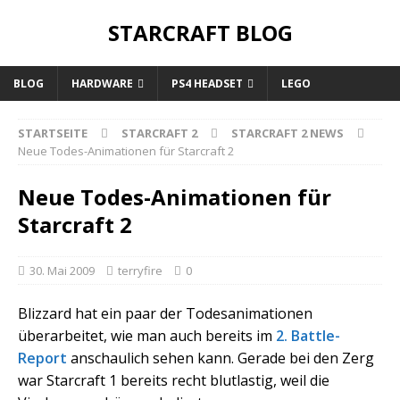
STARCRAFT BLOG
BLOG
HARDWARE
PS4 HEADSET
LEGO
STARTSEITE
STARCRAFT 2
STARCRAFT 2 NEWS
Neue Todes-Animationen für Starcraft 2
Neue Todes-Animationen für
Starcraft 2
30. Mai 2009
terryfire
0
Blizzard hat ein paar der Todesanimationen
überarbeitet, wie man auch bereits im
2. Battle-
Report
anschaulich sehen kann. Gerade bei den Zerg
war Starcraft 1 bereits recht blutlastig, weil die