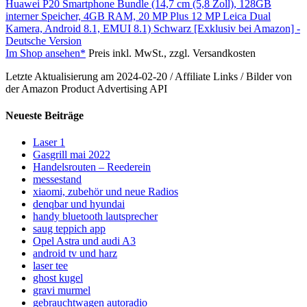
Huawei P20 Smartphone Bundle (14,7 cm (5,8 Zoll), 128GB
interner Speicher, 4GB RAM, 20 MP Plus 12 MP Leica Dual
Kamera, Android 8.1, EMUI 8.1) Schwarz [Exklusiv bei Amazon] -
Deutsche Version
Im Shop ansehen*
Preis inkl. MwSt., zzgl. Versandkosten
Letzte Aktualisierung am 2024-02-20 / Affiliate Links / Bilder von
der Amazon Product Advertising API
Neueste Beiträge
Laser 1
Gasgrill mai 2022
Handelsrouten – Reederein
messestand
xiaomi, zubehör und neue Radios
denqbar und hyundai
handy bluetooth lautsprecher
saug teppich app
Opel Astra und audi A3
android tv und harz
laser tee
ghost kugel
gravi murmel
gebrauchtwagen autoradio