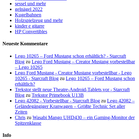
sessel und mehr
gelnägel 2022
Kugelbahnen
Holzspielzeug und mehr
kinder e gitarre
HP Convertibles
Neueste Kommentare
Lego 10265 – Ford Mustang schon erhältlich? - Starcraft
Blog
zu
Lego Ford Mustang – Creator Mustang vorbestellbar
– Lego 10265
Lego Ford Mustang - Creator Mustang vorbestellbar - Lego
10265 - Starcraft Blog
zu
Lego 10265 – Ford Mustang schon
erhältlich?
Trekstor stellt neue Theatre-Android-Tablets vor - Starcraft
Blog
zu
Trekstor Primebook U13B
Lego 42082 - Vorbestellbar - Starcraft Blog
zu
Lego 42082 –
Geländegängiger Kranwagen – Größte Technic Set aller
Zeiten
Chris
zu
Wasabi Mango UHD430 – ein Gaming-Monitor der
Spitzenklasse
Info