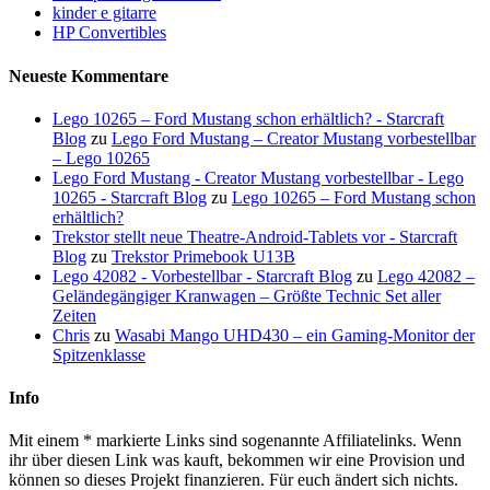
kinder e gitarre
HP Convertibles
Neueste Kommentare
Lego 10265 – Ford Mustang schon erhältlich? - Starcraft
Blog
zu
Lego Ford Mustang – Creator Mustang vorbestellbar
– Lego 10265
Lego Ford Mustang - Creator Mustang vorbestellbar - Lego
10265 - Starcraft Blog
zu
Lego 10265 – Ford Mustang schon
erhältlich?
Trekstor stellt neue Theatre-Android-Tablets vor - Starcraft
Blog
zu
Trekstor Primebook U13B
Lego 42082 - Vorbestellbar - Starcraft Blog
zu
Lego 42082 –
Geländegängiger Kranwagen – Größte Technic Set aller
Zeiten
Chris
zu
Wasabi Mango UHD430 – ein Gaming-Monitor der
Spitzenklasse
Info
Mit einem * markierte Links sind sogenannte Affiliatelinks. Wenn
ihr über diesen Link was kauft, bekommen wir eine Provision und
können so dieses Projekt finanzieren. Für euch ändert sich nichts.