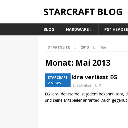
STARCRAFT BLOG
BLOG
HARDWARE
PS4 HEADS
STARTSEITE
2013
Mai
Monat:
Mai 2013
Idra verlässt EG
STARCRAFT
2 NEWS
12. Mai 2013
staratze
0
EG Idra- der Name ist jedem bekannt, Idra, 
und seine Mitspieler anranted. Auch gegenübe