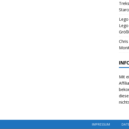
Treks
Starc
Lego 
Lego
Größt
Chris
Monit
INF
Mit e
Affil
beko
diese
nicht
IMPRESSUM
DAT