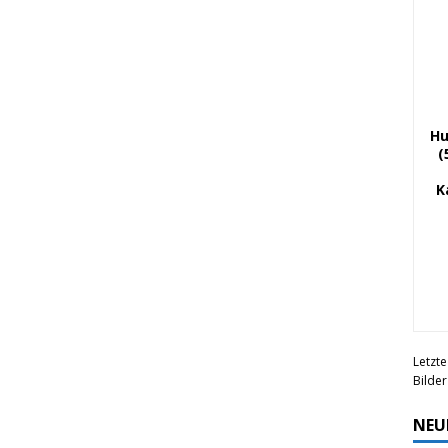
Hu
(
K
Letzte
Bilde
NEU