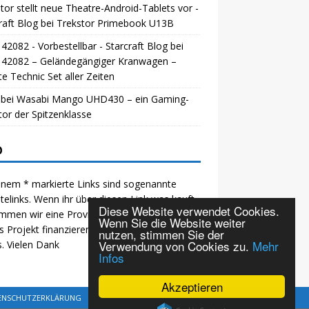
tor stellt neue Theatre-Android-Tablets vor -
raft Blog
bei
Trekstor Primebook U13B
42082 - Vorbestellbar - Starcraft Blog
bei
 42082 – Geländegängiger Kranwagen –
e Technic Set aller Zeiten
bei
Wasabi Mango UHD430 – ein Gaming-
or der Spitzenklasse
O
inem * markierte Links sind sogenannte
iatelinks. Wenn ihr über diesen Link was kauft,
Diese Website verwendet Cookies.
mmen wir eine Provision und können so
Wenn Sie die Website weiter
s Projekt finanzieren. Für euch ändert sich
nutzen, stimmen Sie der
Verwendung von Cookies zu.
Mehr
s. Vielen Dank
Infos
Akzeptieren
ENSCHUTZERKLÄRUNG
KONTAKT
SITEMAP