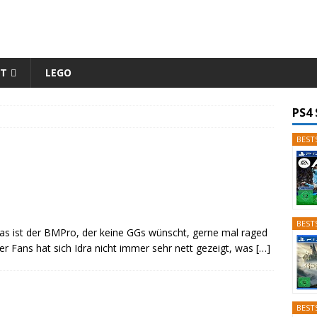
ET
LEGO
PS4 
BESTS
BESTS
das ist der BMPro, der keine GGs wünscht, gerne mal raged
r Fans hat sich Idra nicht immer sehr nett gezeigt, was
[…]
BESTS