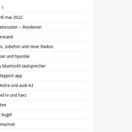
 1
ill mai 2022
lsrouten – Reederein
estand
i, zubehör und neue Radios
bar und hyundai
 bluetooth lautsprecher
teppich app
Astra und audi A3
id tv und harz
 tee
 kugel
i murmel