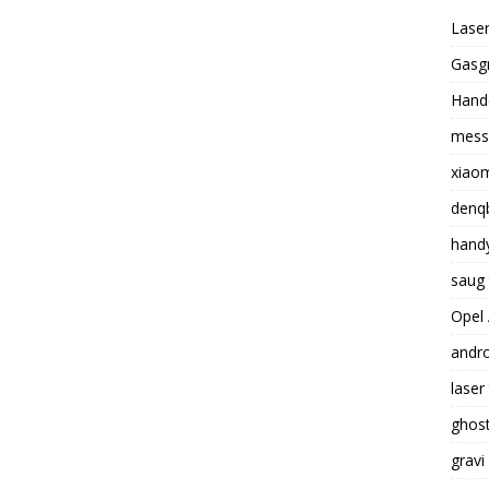
Laser
Gasgr
Hande
mess
xiaom
denq
handy
saug 
Opel 
andro
laser
ghost
grav