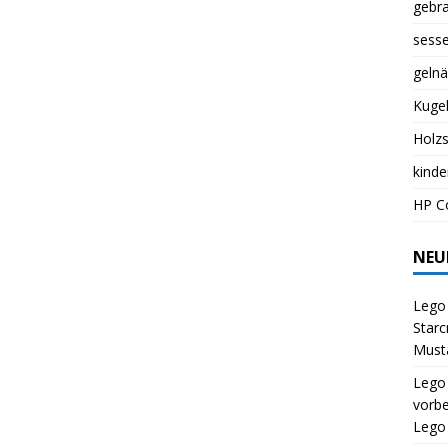
gebr
sess
gelnä
Kuge
Holz
kinde
HP Co
NEU
Lego 
Starc
Musta
Lego
vorbe
Lego 