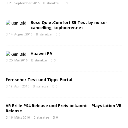
20. September 2016
staratze
0
Bose QuietComfort 35 Test by noise-
cancelling-kophoerer.net
14. August 2016
staratze
0
Huawei P9
25. Mai 2016
staratze
0
Fernseher Test und Tipps Portal
19. April 2016
staratze
0
VR Brille PS4 Release und Preis bekannt – Playstation VR
Release
16. März 2016
staratze
0