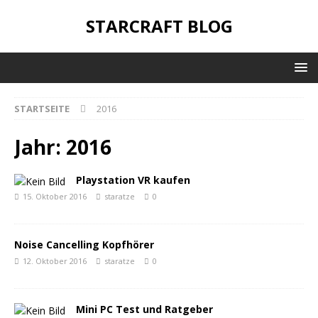
STARCRAFT BLOG
STARTSEITE
2016
Jahr:
2016
Playstation VR kaufen
15. Oktober 2016
staratze
0
Noise Cancelling Kopfhörer
12. Oktober 2016
staratze
0
Mini PC Test und Ratgeber