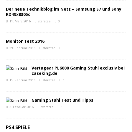
Der neue Technikblog im Netz – Samsung S7 und Sony
KD49x8305c
11. März 2016
staratze
0
Monitor Test 2016
29. Februar 2016
staratze
0
Vertagear PL6000 Gaming Stuhl exclusiv bei
caseking.de
15. Februar 2016
staratze
1
Gaming Stuhl Test und Tipps
2. Februar 2016
staratze
1
PS4 SPIELE